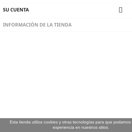

SU CUENTA
INFORMACIÓN DE LA TIENDA
Diseñado por Programación Integral S.A.
Esta tienda utiliza cookies y otras tecnologías para que podamos
experiencia en nuestros sitios.